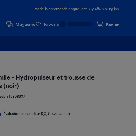
État de la commande
Blogue
Best Buy Affaires
English
Magasins
Favoris
Panier
le - Hydropulseur et trousse de
 (noir)
Web :
19398937
t
|
Évaluation du vendeur
5,0
; (1 évaluation)