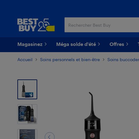
Passer
Passer
au
au
contenu
pied
principal
de
page
Magasinez
Méga solde d'été
Offres
Accueil
Soins personnels et bien-être
Soins buccoden