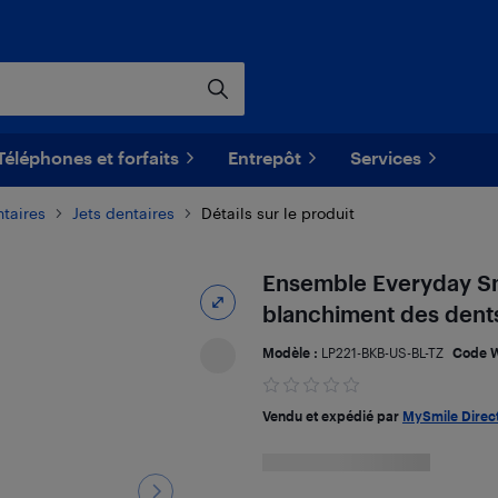
Téléphones et forfaits
Entrepôt
Services
taires
Jets dentaires
Détails sur le produit
Ensemble Everyday Smi
blanchiment des dents
Modèle :
LP221-BKB-US-BL-TZ
Code 
Vendu et expédié par
MySmile Direc