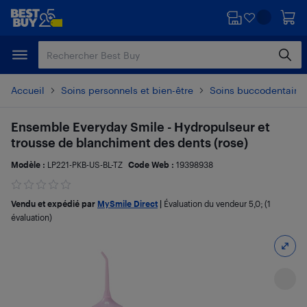
Passer
Passer
au
au
contenu
pied
principal
de
page
Accueil
Soins personnels et bien-être
Soins buccodentaire
Ensemble Everyday Smile - Hydropulseur et
trousse de blanchiment des dents (rose)
Modèle :
LP221-PKB-US-BL-TZ
Code Web :
19398938
Vendu et expédié par
MySmile Direct
|
Évaluation du vendeur
5,0
; (1
évaluation)