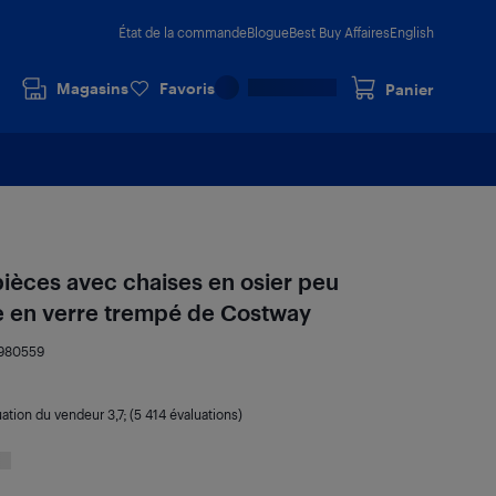
État de la commande
Blogue
Best Buy Affaires
English
Magasins
Favoris
Panier
pièces avec chaises en osier peu
e en verre trempé de Costway
980559
uation du vendeur
3,7
; (5 414 évaluations)