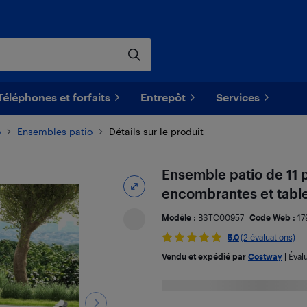
Téléphones et forfaits
Entrepôt
Services
o
Ensembles patio
Détails sur le produit
Ensemble patio de 11 
encombrantes et tabl
Modèle :
BSTC00957
Code Web :
17
5.0
(2 évaluations)
Vendu et expédié par
Costway
|
Éval