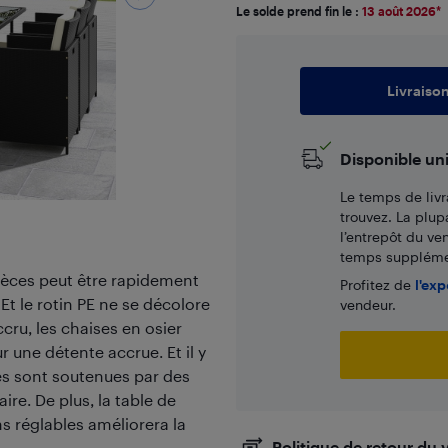
Le solde prend fin le :
13 août 2026
*
Livraiso
Disponible un
Le temps de livr
trouvez. La plup
l’entrepôt du ve
temps supplémen
 pièces peut être rapidement
Profitez de
l'exp
t le rotin PE ne se décolore
vendeur.
cru, les chaises en osier
 une détente accrue. Et il y
es sont soutenues par des
re. De plus, la table de
s réglables améliorera la
Politique de retour du