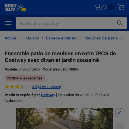
Passer
Passer
au
au
contenu
pied
principal
de
page
Accueil
Maison
Espace extérieur
Meubles de patio
En
Ensemble patio de meubles en rotin 7PCS de
Costway avec divan et jardin coussiné
Modèle :
HW70439GR
Code Web :
16578884
30+ vues récentes
3.5
(4 évaluations)
Vendu et expédié par
Costway
|
Évaluation du vendeur
3,7
; (5 416
évaluations)