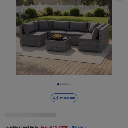
Diapositive 1 de 10
Photos (10)
Le solde prend fin le :
August 13, 2026
*
Détails