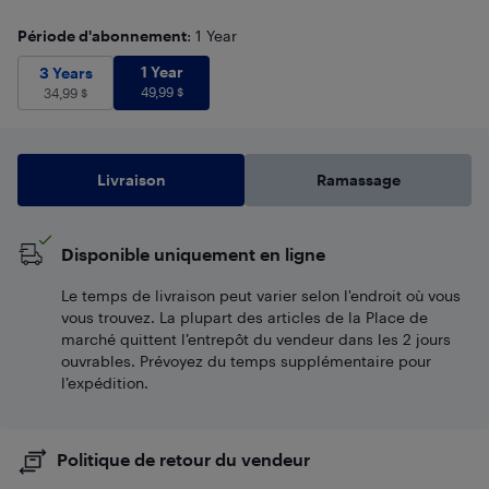
Période d'abonnement
: 1 Year
1 Year
49,99
$
3 Years
34,99
1 Year
$
3 Years
49,99
$
34,99
$
Livraison
Ramassage
Disponible uniquement en ligne
Le temps de livraison peut varier selon l'endroit où vous
vous trouvez. La plupart des articles de la Place de
marché quittent l’entrepôt du vendeur dans les 2 jours
ouvrables. Prévoyez du temps supplémentaire pour
l’expédition.
Politique de retour du vendeur