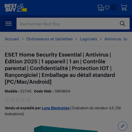
Passer
Passer
au
au
contenu
pied
principal
de
page
Accueil
Ordinateurs et tablettes
Logiciels
Antivirus, logi
ESET Home Security Essential | Antivirus |
Édition 2025 | 1 appareil | 1 an | Contrôle
parental | Confidentialité | Protection IOT |
Rançongiciel | Emballage au détail standard
[PC/Mac/Android]
Modèle :
ESTHE
Code Web :
19619604
Vendu et expédié par
Luna Electronics
|
Évaluation du vendeur
4,5
; (56
évaluations)