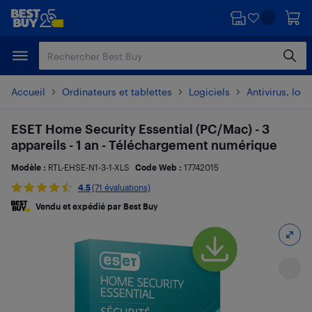
Passer
Passer
au
au
contenu
pied
principal
de
page
Accueil
Ordinateurs et tablettes
Logiciels
Antivirus, logi
ESET Home Security Essential (PC/Mac) - 3
appareils - 1 an - Téléchargement numérique
Modèle :
RTL-EHSE-N1-3-1-XLS
Code Web :
17742015
4.5
(71 évaluations)
Vendu et expédié par Best Buy