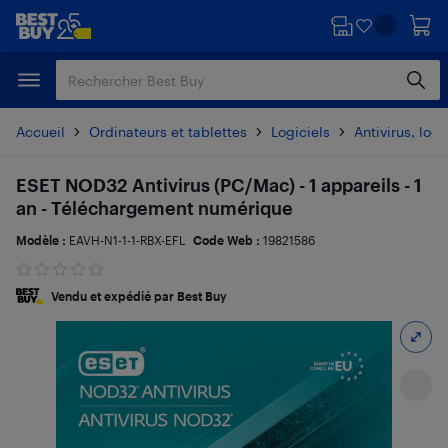
Passer
Passer
au
au
contenu
pied
principal
de
page
Accueil
Ordinateurs et tablettes
Logiciels
Antivirus, logi
ESET NOD32 Antivirus (PC/Mac) - 1 appareils - 1
an - Téléchargement numérique
Modèle :
EAVH-N1-1-1-RBX-EFL
Code Web :
19821586
Vendu et expédié par Best Buy