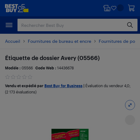
Passer
Passer
au
au
contenu
pied
principal
de
page
Accueil
Fournitures de bureau et encre
Fournitures de post
Étiquette de dossier Avery (05566)
Modèle :
05566
Code Web :
14436678
Vendu et expédié par
Best Buy for Business
|
Évaluation du vendeur
4,0
;
(2 173 évaluations)