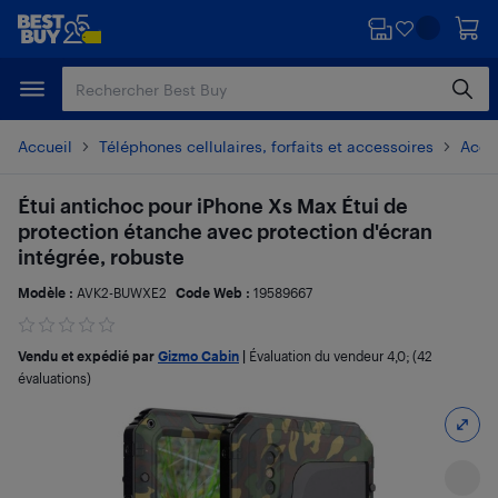
Passer
Passer
au
au
contenu
pied
principal
de
page
Accueil
Téléphones cellulaires, forfaits et accessoires
Acces
Étui antichoc pour iPhone Xs Max Étui de
protection étanche avec protection d'écran
intégrée, robuste
Modèle :
AVK2-BUWXE2
Code Web :
19589667
Vendu et expédié par
Gizmo Cabin
|
Évaluation du vendeur
4,0
; (42
évaluations)