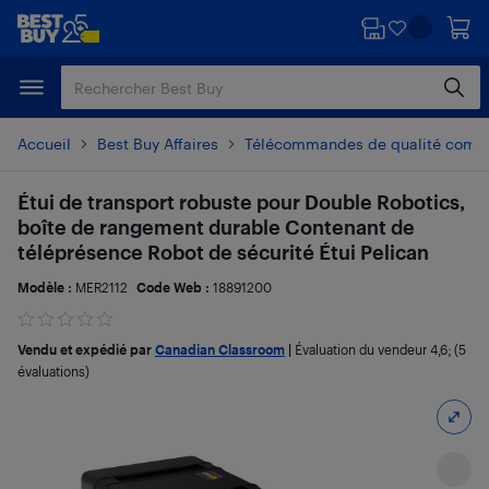
Passer
Passer
au
au
contenu
pied
principal
de
page
Accueil
Best Buy Affaires
Télécommandes de qualité comm
Étui de transport robuste pour Double Robotics,
boîte de rangement durable Contenant de
téléprésence Robot de sécurité Étui Pelican
Modèle :
MER2112
Code Web :
18891200
Vendu et expédié par
Canadian Classroom
|
Évaluation du vendeur
4,6
; (5
évaluations)