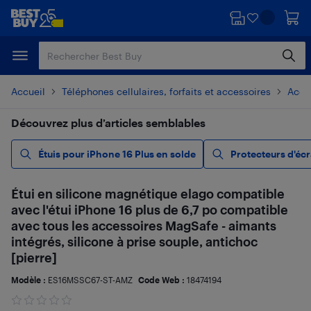
Passer
Passer
au
au
contenu
pied
principal
de
page
Accueil
Téléphones cellulaires, forfaits et accessoires
Acces
Découvrez plus d’articles semblables
Étuis pour iPhone 16 Plus en solde
Protecteurs d'éc
Étui en silicone magnétique elago compatible
avec l'étui iPhone 16 plus de 6,7 po compatible
avec tous les accessoires MagSafe - aimants
intégrés, silicone à prise souple, antichoc
[pierre]
Modèle :
ES16MSSC67-ST-AMZ
Code Web :
18474194