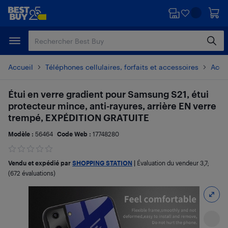
Passer
Passer
au
au
contenu
pied
principal
de
page
Accueil
Téléphones cellulaires, forfaits et accessoires
Acces
Étui en verre gradient pour Samsung S21, étui
protecteur mince, anti-rayures, arrière EN verre
trempé, EXPÉDITION GRATUITE
Modèle :
56464
Code Web :
17748280
Vendu et expédié par
SHOPPING STATION
|
Évaluation du vendeur
3,7
;
(672 évaluations)