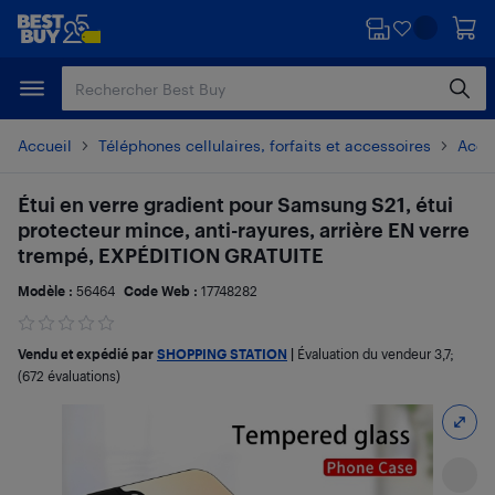
Passer
Passer
au
au
contenu
pied
principal
de
page
Accueil
Téléphones cellulaires, forfaits et accessoires
Acces
Étui en verre gradient pour Samsung S21, étui
protecteur mince, anti-rayures, arrière EN verre
trempé, EXPÉDITION GRATUITE
Modèle :
56464
Code Web :
17748282
Vendu et expédié par
SHOPPING STATION
|
Évaluation du vendeur
3,7
;
(672 évaluations)