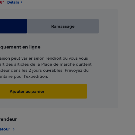
26
*
Détails
n
Ramassage
iquement en ligne
aison peut varier selon l'endroit où vous vous
art des articles de la Place de marché quittent
ndeur dans les 2 jours ouvrables. Prévoyez du
taire pour l’expédition.
Ajouter au panier
 vendeur
retour