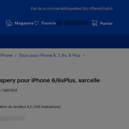
État de la commande
Blogue
Best Buy Affaires
English
Magasins
Favoris
Panier
 iPhone
Étuis pour iPhone 8, 7, 6s, 6 Plus
ospery pour iPhone 6/6sPlus, sarcelle
:
13657633
ation du vendeur
4,2
; (342 évaluations)