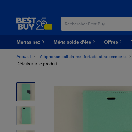
Passer
Passer
au
au
contenu
pied
principal
de
page
Magasinez
Méga solde d'été
Offres
Accueil
Téléphones cellulaires, forfaits et accessoires
Détails sur le produit