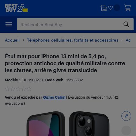
Passer
Passer
au
au
contenu
pied
principal
de
page
Accueil
Téléphones cellulaires, forfaits et accessoires
Acces
Étui mat pour iPhone 13 mini de 5,4 po,
protection antichoc de qualité militaire contre
les chutes, arrière givré translucide
Modèle :
JUD-1503273
Code Web :
19588882
Vendu et expédié par
Gizmo Cabin
|
Évaluation du vendeur
4,0
; (42
évaluations)