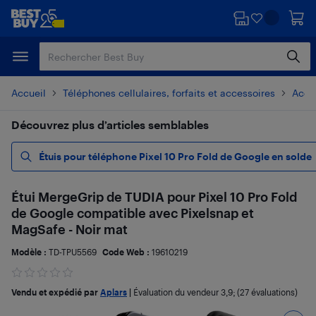
Passer
Passer
au
au
contenu
pied
principal
de
page
Accueil
Téléphones cellulaires, forfaits et accessoires
Acces
Découvrez plus d’articles semblables
Étuis pour téléphone Pixel 10 Pro Fold de Google en solde
Étui MergeGrip de TUDIA pour Pixel 10 Pro Fold
de Google compatible avec Pixelsnap et
MagSafe - Noir mat
Modèle :
TD-TPU5569
Code Web :
19610219
Vendu et expédié par
Aplars
|
Évaluation du vendeur
3,9
; (27 évaluations)