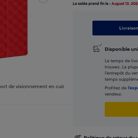
Le solde prend fin le :
August 13, 20
Livraiso
Disponible un
Le temps de livr
trouvez. La plup
l’entrepôt du ve
temps supplémen
ort de visionnement en cuir
Profitez de
l'exp
vendeur.
Politique de retour du