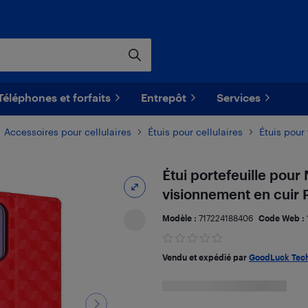
Téléphones et forfaits
Entrepôt
Services
Accessoires pour cellulaires
Étuis pour cellulaires
Étuis pour
Étui portefeuille pou
visionnement en cuir 
Modèle :
717224188406
Code Web :
Vendu et expédié par
GoodLuck Tec