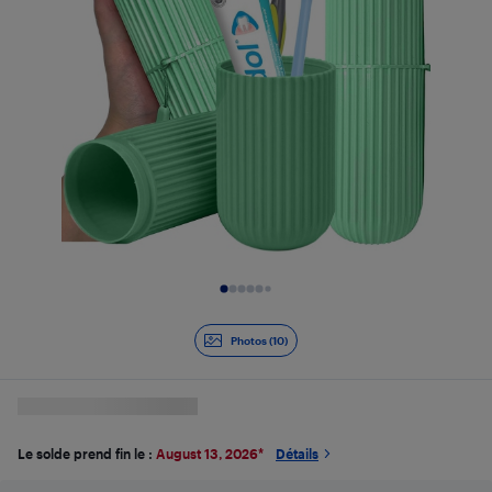
Diapositive 1 de 10
Photos (10)
Le solde prend fin le :
August 13, 2026
*
Détails