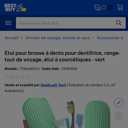
Passer
Passer
au
au
contenu
pied
principal
de
page
Accueil
Articles de voyage, valises et sacs
Accessoires de 
Étui pour brosse à dents pour dentifrice, range-
tout de voyage, étui à cosmétiques - vert
Modèle :
713eb48003
Code Web :
19785938
Vendu et expédié par
GoodLuck Tech
|
Évaluation du vendeur
2,5
; (47
évaluations)