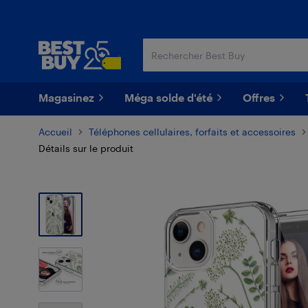
Passer
Passer
au
au
contenu
pied
principal
de
page
Magasinez
Méga solde d'été
Offres
Accueil
Téléphones cellulaires, forfaits et accessoires
Détails sur le produit