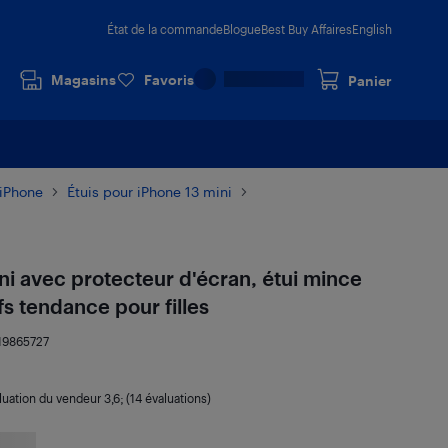
État de la commande
Blogue
Best Buy Affaires
English
Magasins
Favoris
Panier
 iPhone
Étuis pour iPhone 13 mini
ni avec protecteur d'écran, étui mince
s tendance pour filles
19865727
luation du vendeur
3,6
; (14 évaluations)