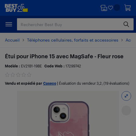
Passer
Passer
au
au
contenu
pied
principal
de
page
Accueil
Téléphones cellulaires, forfaits et accessoires
Acces
Étui pour iPhone 15 avec MagSafe - Fleur rose
Modèle :
EV21B1-19BE
Code Web :
17299742
Vendu et expédié par
Caseco
|
Évaluation du vendeur
3,2
; (19 évaluations)