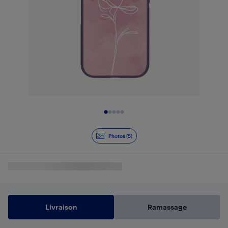
Diapositive 1 de 5
Photos (5)
Livraison
Ramassage