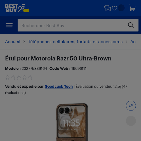
Passer
Passer
au
au
contenu
pied
principal
de
page
Accueil
Téléphones cellulaires, forfaits et accessoires
Acces
Étui pour Motorola Razr 50 Ultra-Brown
Modèle :
232775339164
Code Web :
19696111
Vendu et expédié par
GoodLuck Tech
|
Évaluation du vendeur
2,5
; (47
évaluations)