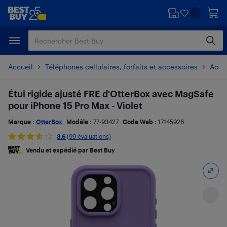
Passer
Passer
au
au
contenu
pied
principal
de
page
Accueil
Téléphones cellulaires, forfaits et accessoires
Acces
Étui rigide ajusté FRE d'OtterBox avec MagSafe
pour iPhone 15 Pro Max - Violet
Marque :
OtterBox
Modèle :
77-93427
Code Web :
17145926
3.6
(99 évaluations)
Vendu et expédié par Best Buy