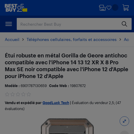
Passer
Passer
au
au
contenu
pied
principal
de
page
Accueil
Téléphones cellulaires, forfaits et accessoires
Acces
Étui robuste en métal Gorilla de Geore antichoc
compatible avec l'iPhone 14 13 12 XR X 8 Pro
Max SE noir compatible avec l'iPhone 12 d'Apple
pour iPhone 12 d'Apple
Modèle :
6901787130659
Code Web :
19807672
Vendu et expédié par
GoodLuck Tech
|
Évaluation du vendeur
2,5
; (47
évaluations)