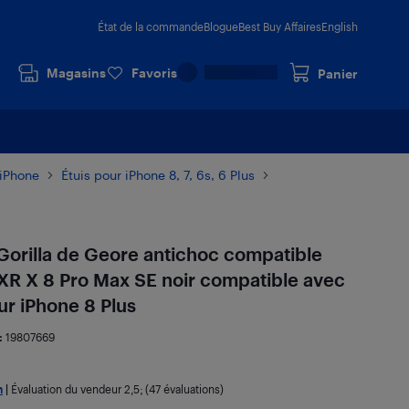
État de la commande
Blogue
Best Buy Affaires
English
Magasins
Favoris
Panier
 iPhone
Étuis pour iPhone 8, 7, 6s, 6 Plus
 Gorilla de Geore antichoc compatible
2 XR X 8 Pro Max SE noir compatible avec
ur iPhone 8 Plus
:
19807669
h
|
Évaluation du vendeur
2,5
; (47 évaluations)