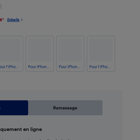
26
*
Détails
Pour l'iPhone 13 Pro Max d'Apple
Pour iPhone 12 mini d'Apple
Pour iPhone 12 d'Apple
Pour l'iPhone 12 Pro d'Apple
n
Ramassage
iquement en ligne