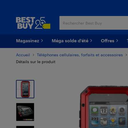
Passer
Passer
au
au
contenu
pied
principal
de
page
Magasinez
Méga solde d'été
Offres
Accueil
Téléphones cellulaires, forfaits et accessoires
Détails sur le produit