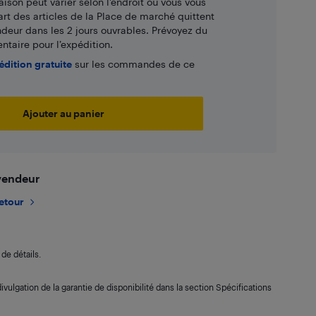
aison peut varier selon l'endroit où vous vous
art des articles de la Place de marché quittent
ndeur dans les 2 jours ouvrables. Prévoyez du
taire pour l’expédition.
édition gratuite
sur les commandes de ce
Ajouter au panier
 vendeur
retour
de détails.
ivulgation de la garantie de disponibilité dans la section Spécifications