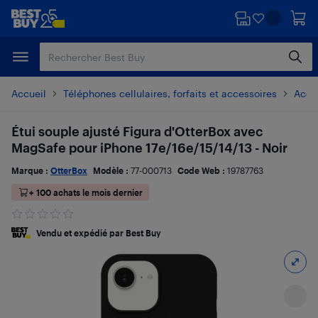
Passer
Passer
au
au
contenu
pied
principal
de
page
Accueil
Téléphones cellulaires, forfaits et accessoires
Acces
Étui souple ajusté Figura d'OtterBox avec
MagSafe pour iPhone 17e/16e/15/14/13 - Noir
Marque :
OtterBox
Modèle :
77-000713
Code Web :
19787763
+ 100 achats le mois dernier
Vendu et expédié par Best Buy