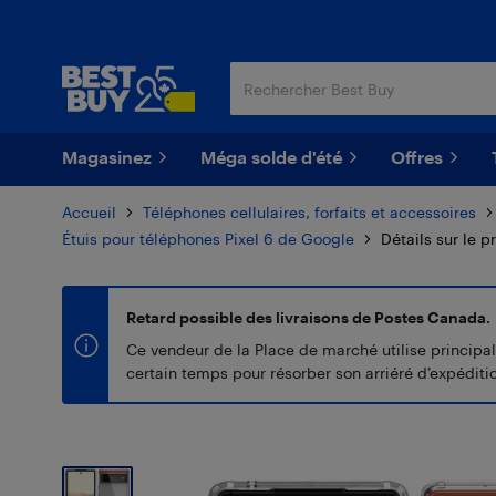
Passer
Passer
au
au
contenu
pied
principal
de
page
Magasinez
Méga solde d'été
Offres
Accueil
Téléphones cellulaires, forfaits et accessoires
Étuis pour téléphones Pixel 6 de Google
Détails sur le p
Retard possible des livraisons de Postes Canada.
Ce vendeur de la Place de marché utilise principal
certain temps pour résorber son arriéré d’expédition