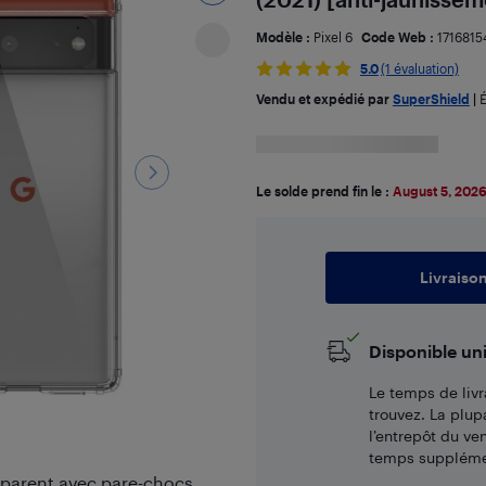
Modèle :
Pixel 6
Code Web :
1716815
5.0
(1 évaluation)
Vendu et expédié par
SuperShield
|
É
Le solde prend fin le :
August 5, 202
Livraiso
Disponible un
Le temps de livr
trouvez. La plup
l’entrepôt du ve
temps supplémen
nsparent avec pare-chocs