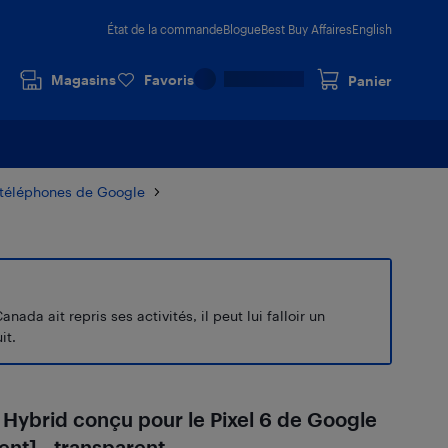
État de la commande
Blogue
Best Buy Affaires
English
Magasins
Favoris
Panier
 téléphones de Google
a ait repris ses activités, il peut lui falloir un
it.
a Hybrid conçu pour le Pixel 6 de Google
ent] - transparent