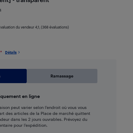
4
valuation du vendeur
4,1
; (368 évaluations)
6
*
Détails
n
Ramassage
iquement en ligne
aison peut varier selon l'endroit où vous vous
art des articles de la Place de marché quittent
ndeur dans les 2 jours ouvrables. Prévoyez du
taire pour l’expédition.