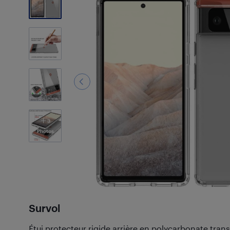
3
Photos
Survol
Étui protecteur rigide arrière en polycarbonate tra