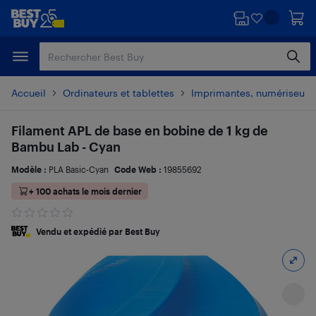
Passer
Passer
au
au
contenu
pied
principal
de
page
Accueil
Ordinateurs et tablettes
Imprimantes, numériseurs 
Filament APL de base en bobine de 1 kg de
Bambu Lab - Cyan
Modèle :
PLA Basic-Cyan
Code Web :
19855692
+ 100 achats le mois dernier
Vendu et expédié par Best Buy