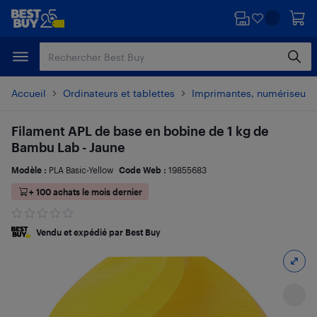
Passer
Passer
au
au
contenu
pied
principal
de
page
Accueil
Ordinateurs et tablettes
Imprimantes, numériseurs 
Filament APL de base en bobine de 1 kg de
Bambu Lab - Jaune
Modèle :
PLA Basic-Yellow
Code Web :
19855683
+ 100 achats le mois dernier
Vendu et expédié par Best Buy