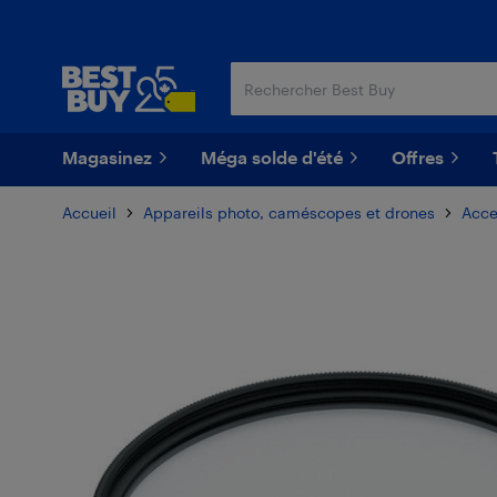
Passer
Passer
au
au
contenu
pied
principal
de
page
Magasinez
Méga solde d'été
Offres
Accueil
Appareils photo, caméscopes et drones
Acce