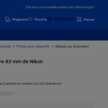
État de la commande
Blogue
Best Buy Affaires
English
Magasins
Favoris
Panier
jectifs
Filtres pour objectifs
Détails sur le produit
tre 82 mm de Nikon
a
|
Évaluation du vendeur
4,8
; (322 évaluations)