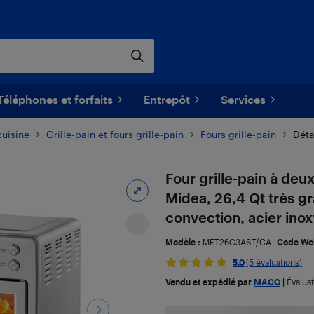
Téléphones et forfaits
Entrepôt
Services
cuisine
Grille-pain et fours grille-pain
Fours grille-pain
Déta
Four grille-pain à deux
Midea, 26,4 Qt très gr
convection, acier ino
Modèle :
MET26C3AST/CA
Code We
5.0
(5 évaluations)
Vendu et expédié par
MACC
|
Évalua