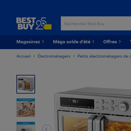
Passer
Passer
au
au
contenu
pied
principal
de
page
Magasinez
Méga solde d'été
Offres
Accueil
Électroménagers
Petits électroménagers de 