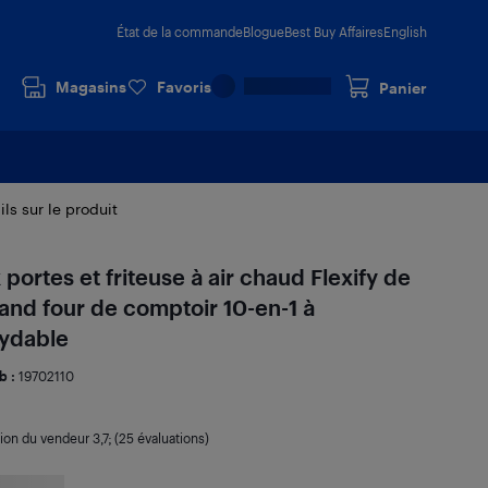
État de la commande
Blogue
Best Buy Affaires
English
Magasins
Favoris
Panier
ils sur le produit
 portes et friteuse à air chaud Flexify de
and four de comptoir 10-en-1 à
xydable
b :
19702110
tion du vendeur
3,7
; (25 évaluations)