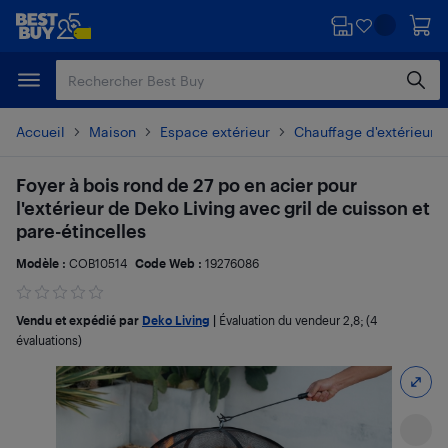
Passer
Passer
au
au
contenu
pied
principal
de
page
Accueil
Maison
Espace extérieur
Chauffage d'extérieur
Foyer à bois rond de 27 po en acier pour
l'extérieur de Deko Living avec gril de cuisson et
pare-étincelles
Modèle :
COB10514
Code Web :
19276086
Vendu et expédié par
Deko Living
|
Évaluation du vendeur
2,8
; (4
évaluations)