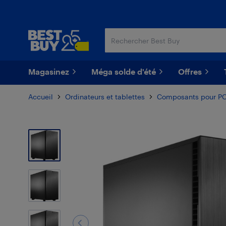
Passer
Passer
au
au
contenu
pied
principal
de
page
Magasinez
Méga solde d'été
Offres
Accueil
Ordinateurs et tablettes
Composants pour P