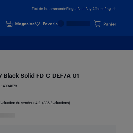
État de la commande
Blogue
Best Buy Affaires
English
Magasins
Favoris
Panier
 7 Black Solid FD-C-DEF7A-01
:
14934678
Évaluation du vendeur
4,2
; (336 évaluations)