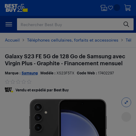
Passer
Passer
au
au
contenu
pied
principal
de
page
Accueil
Téléphones cellulaires, forfaits et accessoires
Télé
Galaxy S23 FE 5G de 128 Go de Samsung avec
Virgin Plus - Graphite - Financement mensuel
Marque :
Samsung
Modèle :
XS23F5TX
Code Web :
17402297
Vendu et expédié par Best Buy