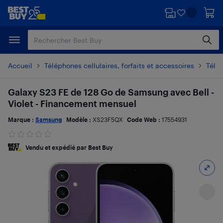
Passer
Passer
au
au
contenu
pied
principal
de
page
Accueil
Téléphones cellulaires, forfaits et accessoires
Télé
Galaxy S23 FE de 128 Go de Samsung avec Bell -
Violet - Financement mensuel
Marque :
Samsung
Modèle :
XS23F5QX
Code Web :
17554931
Vendu et expédié par Best Buy