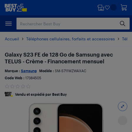
Passer
Passer
au
au
contenu
pied
principal
de
page
Accueil
Téléphones cellulaires, forfaits et accessoires
Télé
Galaxy S23 FE de 128 Go de Samsung avec
TELUS - Crème - Financement mensuel
Marque :
Samsung
Modèle :
SM-S711WZWAXAC
Code Web :
17384505
Vendu et expédié par Best Buy