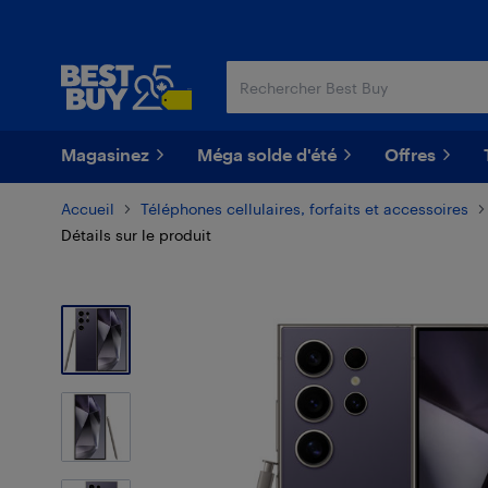
Passer
Passer
au
au
contenu
pied
principal
de
page
Magasinez
Méga solde d'été
Offres
Accueil
Téléphones cellulaires, forfaits et accessoires
Détails sur le produit