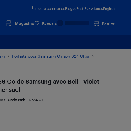
État de la commande
Blogue
Best Buy Affaires
English
Magasins
Favoris
Panier
ung
Forfaits pour Samsung Galaxy S24 Ultra
56 Go de Samsung avec Bell - Violet
mensuel
6VX
Code Web :
17684371