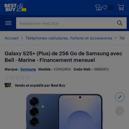
Passer
Passer
au
au
contenu
pied
principal
de
page
Accueil
Téléphones cellulaires, forfaits et accessoires
Télé
Galaxy S25+ (Plus) de 256 Go de Samsung avec
Bell - Marine - Financement mensuel
Marque :
Samsung
Modèle :
XSPA26NX
Code Web :
18965813
Vendu et expédié par Best Buy