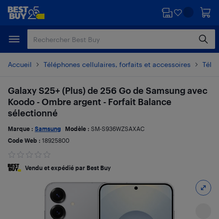
Passer
Passer
au
au
contenu
pied
principal
de
page
Accueil
Téléphones cellulaires, forfaits et accessoires
Télé
Galaxy S25+ (Plus) de 256 Go de Samsung avec
Koodo - Ombre argent - Forfait Balance
sélectionné
Marque :
Samsung
Modèle :
SM-S936WZSAXAC
Code Web :
18925800
Vendu et expédié par Best Buy