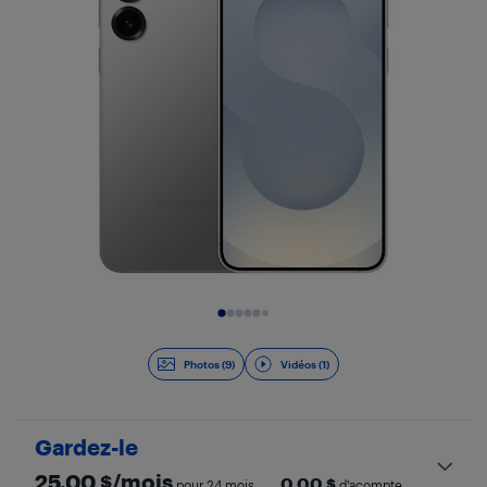
Diapositive 1 de 10
Photos (9)
Vidéos (1)
Gardez-le
25,00
$/mois
0,00
$
pour 24 mois
d’acompte