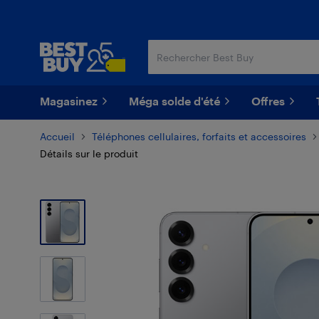
Passer
Passer
au
au
contenu
pied
principal
de
page
Magasinez
Méga solde d'été
Offres
Accueil
Téléphones cellulaires, forfaits et accessoires
Détails sur le produit