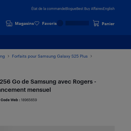
État de la commande
Blogue
Best Buy Affaires
English
Magasins
Favoris
Panier
ung
Forfaits pour Samsung Galaxy S25 Plus
e 256 Go de Samsung avec Rogers -
nancement mensuel
Code Web :
18965659