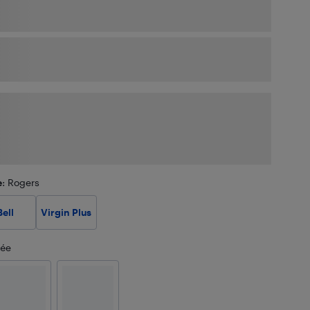
e
: Rogers
Bell
Virgin Plus
tée