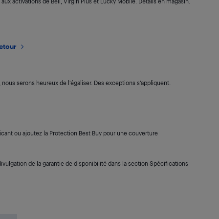
 aux activations de Bell, Virgin Plus et Lucky Mobile. Détails en magasin.
retour
s, nous serons heureux de l’égaliser. Des exceptions s’appliquent.
cant ou ajoutez la Protection Best Buy pour une couverture
ivulgation de la garantie de disponibilité dans la section Spécifications