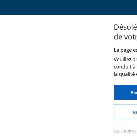
Désolé
de vot
La page e
Veuillez 
conduit à 
la qualité
So
Re
July 5th 2019