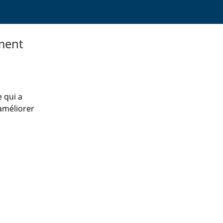
ement
 qui a
 améliorer