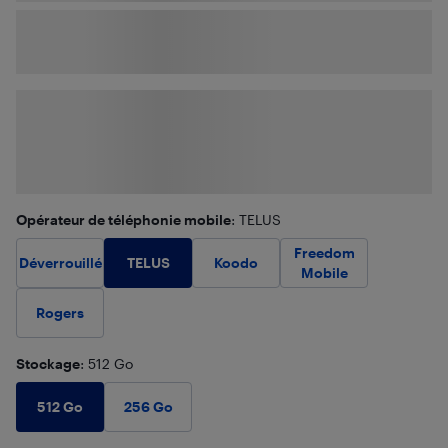
Opérateur de téléphonie mobile
: TELUS
Freedom
TELUS
Déverrouillé
Koodo
Mobile
Rogers
Stockage
: 512 Go
512 Go
256 Go