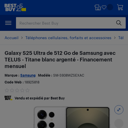
Passer
Passer
au
au
contenu
pied
principal
de
page
Accueil
Téléphones cellulaires, forfaits et accessoires
Télé
Galaxy S25 Ultra de 512 Go de Samsung avec
TELUS - Titane blanc argenté - Financement
mensuel
Marque :
Samsung
Modèle :
SM-S938WZSEXAC
Code Web :
18925818
Vendu et expédié par Best Buy