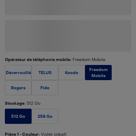
Opérateur de téléphonie mobile
: Freedom Mobile
Freedom
Déverrouillé
TELUS
Koodo
Mobile
Rogers
Fido
Stockage
: 512 Go
512 Go
256 Go
Pièce 1 - Couleur
: Violet cobalt