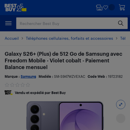
Passer
Passer
au
au
contenu
pied
principal
de
page
Accueil
Téléphones cellulaires, forfaits et accessoires
Télé
Galaxy S26+ (Plus) de 512 Go de Samsung avec
Freedom Mobile - Violet cobalt - Paiement
Balance mensuel
Marque :
Samsung
Modèle :
SM-S947WZVEXAC
Code Web :
19723182
Vendu et expédié par Best Buy