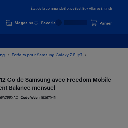
État de la commande
Blogue
Best Buy Affaires
English
Magasins
Favoris
Panier
ung
Forfaits pour Samsung Galaxy Z Flip7
 512 Go de Samsung avec Freedom Mobile
ment Balance mensuel
66WZREXAC
Code Web :
19367945