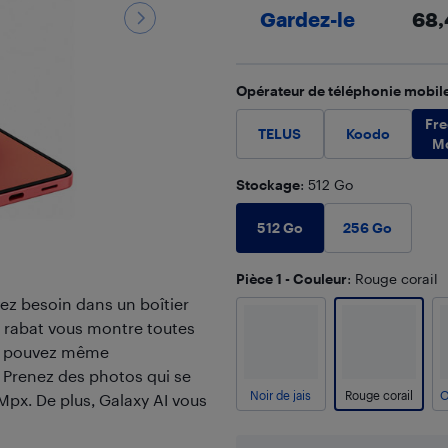
Gardez-le
68,
Opérateur de téléphonie mobil
Fr
TELUS
Koodo
M
Stockage
: 512 Go
512 Go
256 Go
Pièce 1 - Couleur
: Rouge corail
ez besoin dans un boîtier
le rabat vous montre toutes
ous pouvez même
 Prenez des photos qui se
Noir de jais
Rouge corail
O
px. De plus, Galaxy AI vous