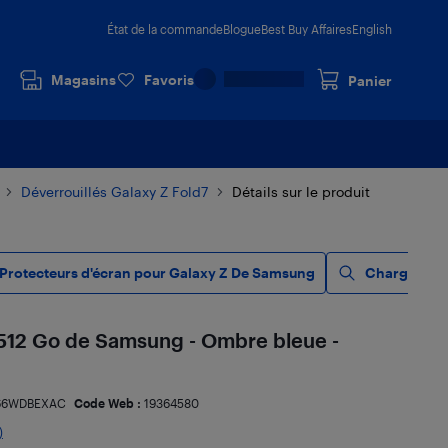
État de la commande
Blogue
Best Buy Affaires
English
Magasins
Favoris
Panier
Déverrouillés Galaxy Z Fold7
Détails sur le produit
Protecteurs d'écran pour Galaxy Z De Samsung
Chargeur po
 512 Go de Samsung - Ombre bleue -
66WDBEXAC
Code Web :
19364580
)