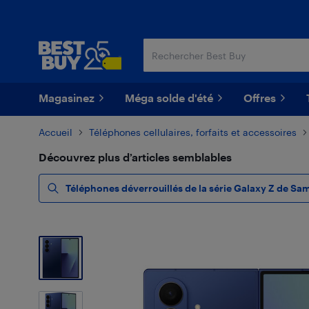
Passer
Passer
au
au
contenu
pied
principal
de
page
Magasinez
Méga solde d'été
Offres
Accueil
Téléphones cellulaires, forfaits et accessoires
Découvrez plus d’articles semblables
Téléphones déverrouillés de la série Galaxy Z de Sa