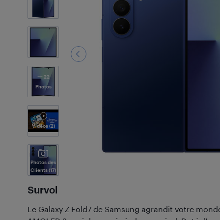
22
Photos
Vidéos
(2)
Photos des
Clients
(17)
Survol
Le Galaxy Z Fold7 de Samsung agrandit votre mond