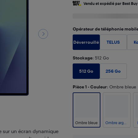
Vendu et expédié par Best Buy
Opérateur de téléphonie mobil
Déverrouillé
TELUS
K
Stockage
: 512 Go
512 Go
256 Go
Pièce 1 - Couleur
: Ombre bleue
Ombre bleue
Ombre argent
e sur un écran dynamique