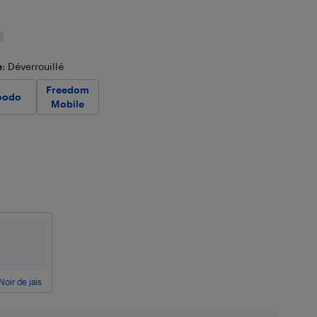
e
: Déverrouillé
Freedom
oodo
Mobile
Noir de jais