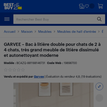
Passer
Passer
au
au
contenu
pied
principal
de
page
Accueil
Maison
Meubles
Meubles de hall d'entrée
Éta
GARVEE – Bac à litière double pour chats de 2 à
4 chats, très grand meuble de litière dissimulé
et autonettoyant moderne
Modèle :
BCAZQ-881188146731
Code Web :
19898700
Vendu et expédié par
Garvee
|
Évaluation du vendeur
4,8
; (19 évaluations)