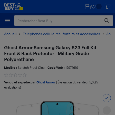
Passer
Passer
au
au
contenu
pied
principal
de
page
Accueil
Téléphones cellulaires, forfaits et accessoires
Acces
Ghost Armor Samsung Galaxy S23 Full Kit -
Front & Back Protector - Military Grade
Polyurethane
Modèle :
Scratch-Proof Clear
Code Web :
17974619
Vendu et expédié par
Ghost Armor
|
Évaluation du vendeur
5,0
; (5
évaluations)