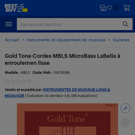
Passer
Passer
au
au
contenu
pied
principal
de
page
Accueil
Instruments et équipement de musique
Guitares e
Gold Tone Cordes MBLS MicroBass LaBella à
enroulemen lisse
Modèle :
MBLS
Code Web :
16478598
Vendu et expédié par
INSTRUMENTES DE MUSIQUE LONG &
MCQUADE
|
Évaluation du vendeur
4,8
; (88 évaluations)