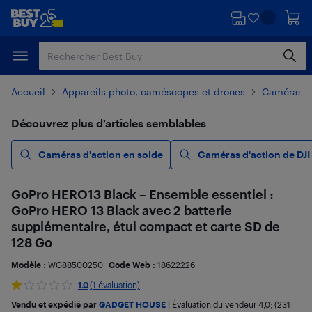
Passer
Passer
au
au
contenu
pied
principal
de
page
Accueil
Appareils photo, caméscopes et drones
Caméras d
Découvrez plus d’articles semblables
Caméras d'action en solde
Caméras d'action de DJI
GoPro HERO13 Black – Ensemble essentiel :
GoPro HERO 13 Black avec 2 batterie
supplémentaire, étui compact et carte SD de
128 Go
Modèle :
WG88500250
Code Web :
18622226
1.0
(1 évaluation)
Vendu et expédié par
GADGET HOUSE
|
Évaluation du vendeur
4,0
; (231