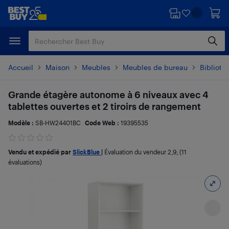
Passer
Passer
au
au
contenu
pied
principal
de
page
Accueil
Maison
Meubles
Meubles de bureau
Biblioth
Grande étagère autonome à 6 niveaux avec 4
tablettes ouvertes et 2 tiroirs de rangement
Modèle :
SB-HW24401BC
Code Web :
19395535
Vendu et expédié par
SlickBlue
|
Évaluation du vendeur
2,9
; (11
évaluations)