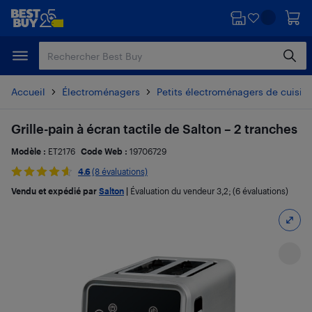
Passer
Passer
au
au
contenu
pied
principal
de
page
Accueil
Électroménagers
Petits électroménagers de cuisin
Grille-pain à écran tactile de Salton – 2 tranches
Modèle :
ET2176
Code Web :
19706729
4.6
(8 évaluations)
Vendu et expédié par
Salton
|
Évaluation du vendeur
3,2
; (6 évaluations)